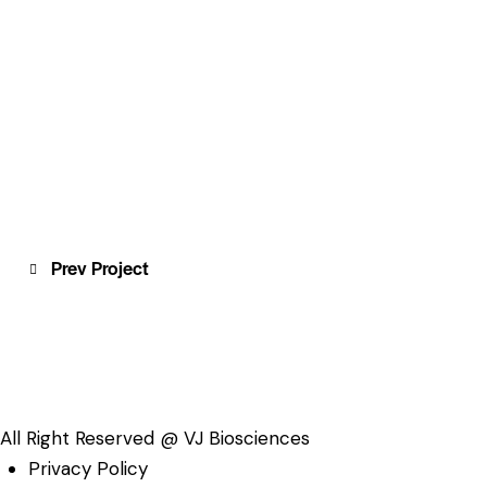
Post
Prev Project
navigation
All Right Reserved @ VJ Biosciences
Privacy Policy