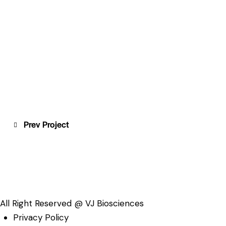
Post
Prev Project
navigation
All Right Reserved @ VJ Biosciences
Privacy Policy